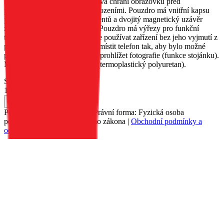
Měkká vnitřní povrchová úprava chrání obrazovku před
poškrábáním a drobnými poškozeními. Pouzdro má vnitřní kapsu
pro uložení důležitých dokumentů a dvojitý magnetický uzávěr
zaručuje pohodlné používání. Pouzdro má výřezy pro funkční
tlačítka telefonu, což umožňuje používat zařízení bez jeho vyjmutí z
pouzdra. Pouzdro umožňuje umístit telefon tak, aby bylo možné
pohodlně sledovat videa nebo prohlížet fotografie (funkce stojánku).
Materiál: přírodní kůže, TPU (termoplastický polyuretan).
Skladem 131 ks u dodavatele
139 Kč
Do košíku
Petr Matyáš, IČ: 00705331, Právní forma: Fyzická osoba
podnikající dle živnostenského zákona |
Obchodní podmínky a
ochrana osobních údajů