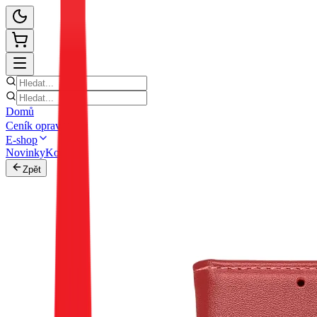
Domů
Ceník oprav
E-shop
Novinky
Kontakt
Zpět