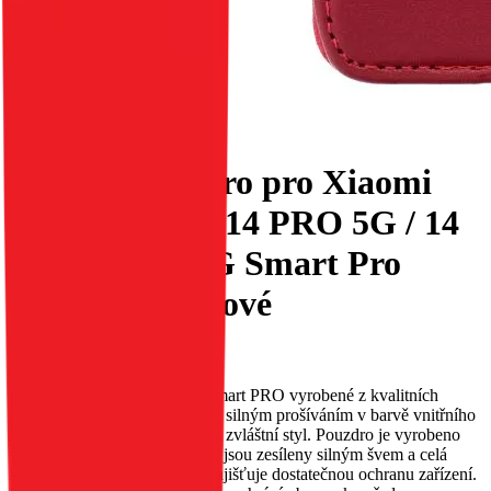
Flipové pouzdro pro Xiaomi
Redmi NOTE 14 PRO 5G / 14
PRO PLUS 5G Smart Pro
Book kůže vínové
EAN:
5903396366444
Elegantní, klasické pouzdro Smart PRO vyrobené z kvalitních
materiálů. Okraje jsou zesíleny silným prošíváním v barvě vnitřního
materiálu, což pouzdru dodává zvláštní styl. Pouzdro je vyrobeno
velmi pevně a pečlivě – okraje jsou zesíleny silným švem a celá
konstrukce je zpevněna, což zajišťuje dostatečnou ochranu zařízení.