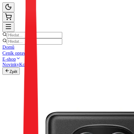
Domů
Ceník oprav
E-shop
Novinky
Kontakt
Zpět