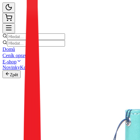
Domů
Ceník oprav
E-shop
Novinky
Kontakt
Zpět