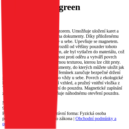
dreamcatcher green
EAN:
5903396340048
Pouzdro MEZZO s reliéfním vzorem. Umožňuje uložení karet a
bankovek; má speciální kapsy na dokumenty. Díky přiloženému
řemínku jej můžete mít neustále u sebe. Upevňuje se magnetem.
Vzor na pouzdru MEZZO, na rozdíl od většiny pouzder tohoto
typu, nebyl malován ani vytištěn, ale byl vytlačen do materiálu, což
zajišťuje jeho trvanlivost, odolnost proti oděru a vytváří povrch
pouzdra s jemnou, nerovnoměrnou texturou, kterou lze cítit prsty.
Pouzdro má dvě kapsy na dokumenty, do kterých můžete uložit jak
karty, tak bankovky. Přiložený řemínek zaručuje bezpečné držení
pouzdra a umožňuje vám mít ho vždy u sebe. Povrch z ekologické
kůže dodává pouzdru elegantní vzhled, a pružný vnitřní vložka z
TPU usnadňuje vložení zařízení do pouzdra. Magnetické zapínání
zajišťuje pevné držení a zabraňuje náhodnému otevření pouzdra.
Nedostupné
90 Kč
Petr Matyáš, IČ: 00705331, Právní forma: Fyzická osoba
podnikající dle živnostenského zákona |
Obchodní podmínky a
ochrana osobních údajů