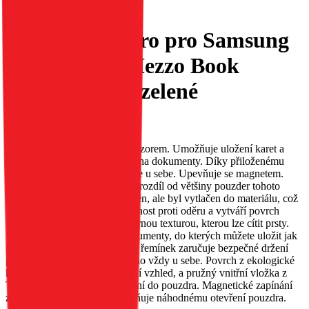
Flipové pouzdro pro Samsung
S25 ULTRA Mezzo Book
dreamcatcher zelené
EAN:
5903396340079
Pouzdro MEZZO s reliéfním vzorem. Umožňuje uložení karet a
bankovek; má speciální kapsy na dokumenty. Díky přiloženému
řemínku jej můžete mít neustále u sebe. Upevňuje se magnetem.
Vzor na pouzdru MEZZO, na rozdíl od většiny pouzder tohoto
typu, nebyl malován ani vytištěn, ale byl vytlačen do materiálu, což
zajišťuje jeho trvanlivost, odolnost proti oděru a vytváří povrch
pouzdra s jemnou, nerovnoměrnou texturou, kterou lze cítit prsty.
Pouzdro má dvě kapsy na dokumenty, do kterých můžete uložit jak
karty, tak bankovky. Přiložený řemínek zaručuje bezpečné držení
pouzdra a umožňuje vám mít ho vždy u sebe. Povrch z ekologické
kůže dodává pouzdru elegantní vzhled, a pružný vnitřní vložka z
TPU usnadňuje vložení zařízení do pouzdra. Magnetické zapínání
zajišťuje pevné držení a zabraňuje náhodnému otevření pouzdra.