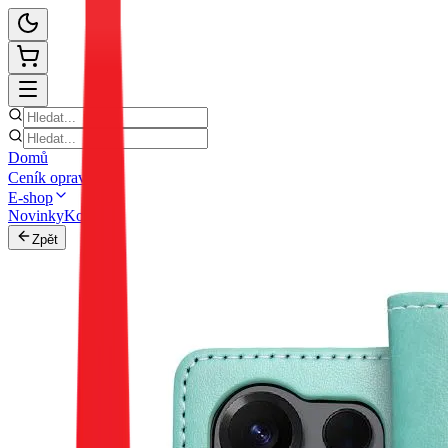
Domů
Ceník oprav
E-shop
Novinky
Kontakt
Zpět