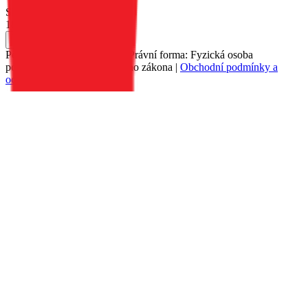
Skladem 38 ks u dodavatele
189 Kč
Do košíku
Petr Matyáš, IČ: 00705331, Právní forma: Fyzická osoba
podnikající dle živnostenského zákona |
Obchodní podmínky a
ochrana osobních údajů