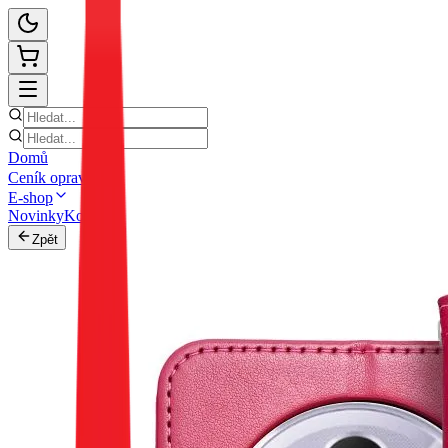
Domů
Ceník oprav
E-shop
Novinky
Kontakt
Zpět