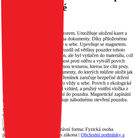
snů, purpurové
EAN:
5903396347719
Pouzdro MEZZO s reliéfním vzorem. Umožňuje uložení karet a
bankovek; má speciální kapsy na dokumenty. Díky přiloženému
řemínku jej můžete mít neustále u sebe. Upevňuje se magnetem.
Vzor na pouzdru MEZZO, na rozdíl od většiny pouzder tohoto
typu, nebyl malován ani vytištěn, ale byl vytlačen do materiálu, což
zajišťuje jeho trvanlivost, odolnost proti oděru a vytváří povrch
pouzdra s jemnou, nerovnoměrnou texturou, kterou lze cítit prsty.
Pouzdro má dvě kapsy na dokumenty, do kterých můžete uložit jak
karty, tak bankovky. Přiložený řemínek zaručuje bezpečné držení
pouzdra a umožňuje vám mít ho vždy u sebe. Povrch z ekologické
kůže dodává pouzdru elegantní vzhled, a pružný vnitřní vložka z
TPU usnadňuje vložení zařízení do pouzdra. Magnetické zapínání
zajišťuje pevné držení a zabraňuje náhodnému otevření pouzdra.
Skladem 93 ks u dodavatele
90 Kč
Do košíku
Petr Matyáš, IČ: 00705331, Právní forma: Fyzická osoba
podnikající dle živnostenského zákona |
Obchodní podmínky a