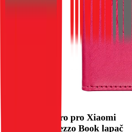
Flipové pouzdro pro Xiaomi
Redmi 14C Mezzo Book lapač