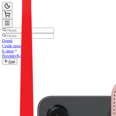
Domů
Ceník oprav
E-shop
Novinky
Kontakt
Zpět