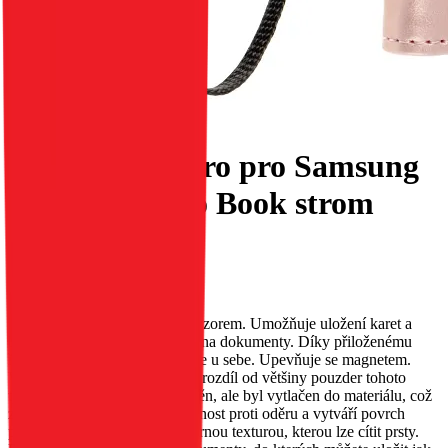
Flipové pouzdro pro Samsung
A36 5G Mezzo Book strom
růžové zlato
EAN:
5903396355134
Pouzdro MEZZO s reliéfním vzorem. Umožňuje uložení karet a
bankovek; má speciální kapsy na dokumenty. Díky přiloženému
řemínku jej můžete mít neustále u sebe. Upevňuje se magnetem.
Vzor na pouzdru MEZZO, na rozdíl od většiny pouzder tohoto
typu, nebyl malován ani vytištěn, ale byl vytlačen do materiálu, což
zajišťuje jeho trvanlivost, odolnost proti oděru a vytváří povrch
pouzdra s jemnou, nerovnoměrnou texturou, kterou lze cítit prsty.