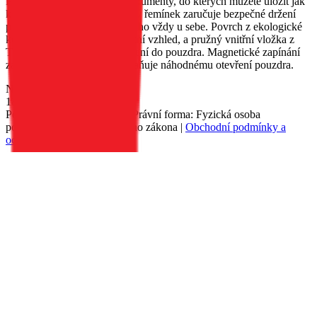
Pouzdro má dvě kapsy na dokumenty, do kterých můžete uložit jak
karty, tak bankovky. Přiložený řemínek zaručuje bezpečné držení
pouzdra a umožňuje vám mít ho vždy u sebe. Povrch z ekologické
kůže dodává pouzdru elegantní vzhled, a pružný vnitřní vložka z
TPU usnadňuje vložení zařízení do pouzdra. Magnetické zapínání
zajišťuje pevné držení a zabraňuje náhodnému otevření pouzdra.
Nedostupné
189 Kč
Petr Matyáš, IČ: 00705331, Právní forma: Fyzická osoba
podnikající dle živnostenského zákona |
Obchodní podmínky a
ochrana osobních údajů