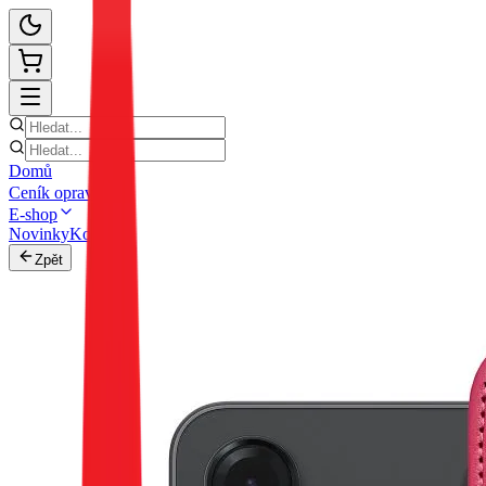
Domů
Ceník oprav
E-shop
Novinky
Kontakt
Zpět