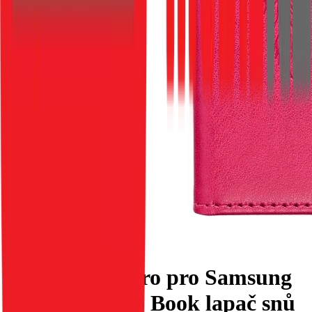
Flipové pouzdro pro Samsung
A36 5G Mezzo Book lapač snů