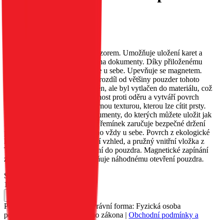
magenta
EAN:
5903396355264
Pouzdro MEZZO s reliéfním vzorem. Umožňuje uložení karet a
bankovek; má speciální kapsy na dokumenty. Díky přiloženému
řemínku jej můžete mít neustále u sebe. Upevňuje se magnetem.
Vzor na pouzdru MEZZO, na rozdíl od většiny pouzder tohoto
typu, nebyl malován ani vytištěn, ale byl vytlačen do materiálu, což
zajišťuje jeho trvanlivost, odolnost proti oděru a vytváří povrch
pouzdra s jemnou, nerovnoměrnou texturou, kterou lze cítit prsty.
Pouzdro má dvě kapsy na dokumenty, do kterých můžete uložit jak
karty, tak bankovky. Přiložený řemínek zaručuje bezpečné držení
pouzdra a umožňuje vám mít ho vždy u sebe. Povrch z ekologické
kůže dodává pouzdru elegantní vzhled, a pružný vnitřní vložka z
TPU usnadňuje vložení zařízení do pouzdra. Magnetické zapínání
zajišťuje pevné držení a zabraňuje náhodnému otevření pouzdra.
Skladem 259 ks u dodavatele
189 Kč
Do košíku
Petr Matyáš, IČ: 00705331, Právní forma: Fyzická osoba
podnikající dle živnostenského zákona |
Obchodní podmínky a