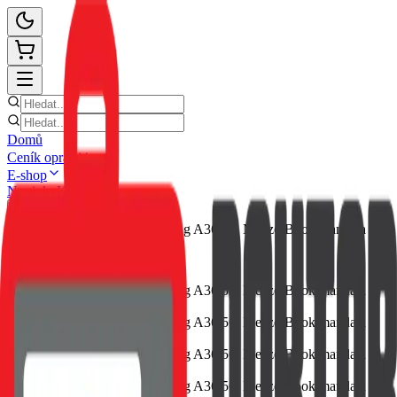
Domů
Ceník oprav
E-shop
Novinky
Kontakt
Zpět