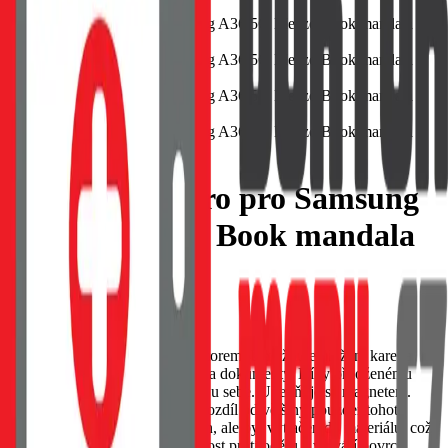
Flipové pouzdro pro Samsung
A36 5G Mezzo Book mandala
magenta
EAN:
5903396355271
Pouzdro MEZZO s reliéfním vzorem. Umožňuje uložení karet a
bankovek; má speciální kapsy na dokumenty. Díky přiloženému
řemínku jej můžete mít neustále u sebe. Upevňuje se magnetem.
Vzor na pouzdru MEZZO, na rozdíl od většiny pouzder tohoto
typu, nebyl malován ani vytištěn, ale byl vytlačen do materiálu, což
zajišťuje jeho trvanlivost, odolnost proti oděru a vytváří povrch