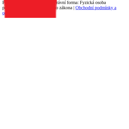
Petr Matyáš, IČ: 00705331, Právní forma: Fyzická osoba
podnikající dle živnostenského zákona |
Obchodní podmínky a
ochrana osobních údajů