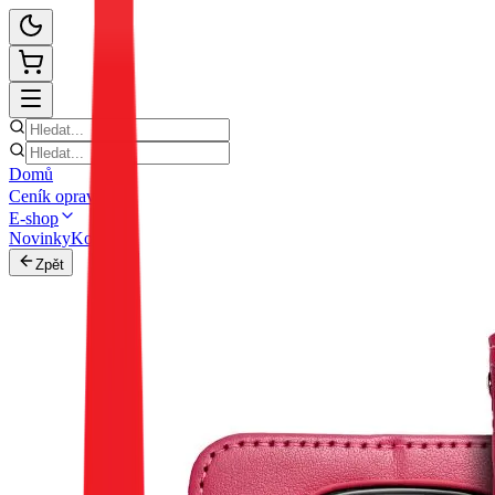
Domů
Ceník oprav
E-shop
Novinky
Kontakt
Zpět