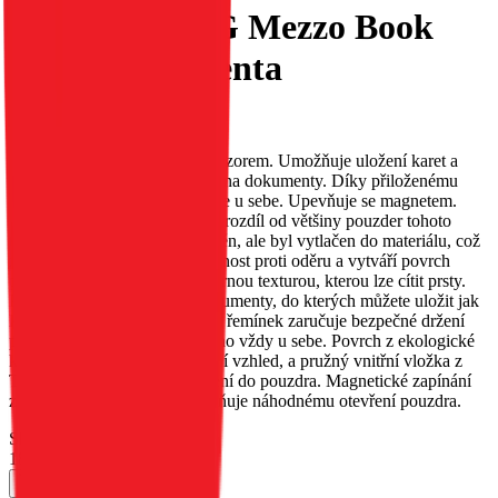
PRO PLUS 5G Mezzo Book
mandala magenta
EAN:
5903396365119
Pouzdro MEZZO s reliéfním vzorem. Umožňuje uložení karet a
bankovek; má speciální kapsy na dokumenty. Díky přiloženému
řemínku jej můžete mít neustále u sebe. Upevňuje se magnetem.
Vzor na pouzdru MEZZO, na rozdíl od většiny pouzder tohoto
typu, nebyl malován ani vytištěn, ale byl vytlačen do materiálu, což
zajišťuje jeho trvanlivost, odolnost proti oděru a vytváří povrch
pouzdra s jemnou, nerovnoměrnou texturou, kterou lze cítit prsty.
Pouzdro má dvě kapsy na dokumenty, do kterých můžete uložit jak
karty, tak bankovky. Přiložený řemínek zaručuje bezpečné držení
pouzdra a umožňuje vám mít ho vždy u sebe. Povrch z ekologické
kůže dodává pouzdru elegantní vzhled, a pružný vnitřní vložka z
TPU usnadňuje vložení zařízení do pouzdra. Magnetické zapínání
zajišťuje pevné držení a zabraňuje náhodnému otevření pouzdra.
Skladem 62 ks u dodavatele
189 Kč
Do košíku