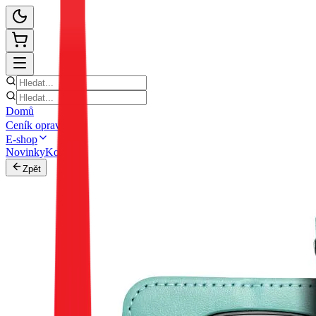
Domů
Ceník oprav
E-shop
Novinky
Kontakt
Zpět