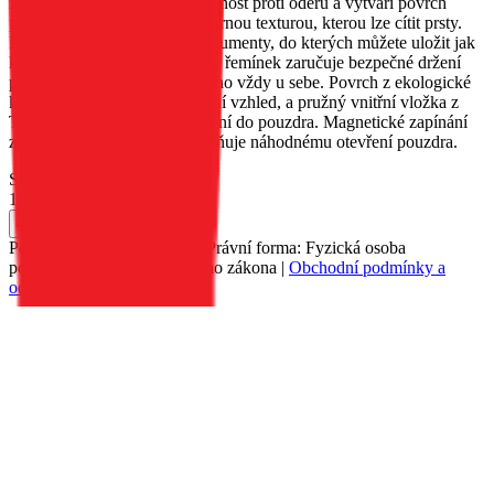
zajišťuje jeho trvanlivost, odolnost proti oděru a vytváří povrch
pouzdra s jemnou, nerovnoměrnou texturou, kterou lze cítit prsty.
Pouzdro má dvě kapsy na dokumenty, do kterých můžete uložit jak
karty, tak bankovky. Přiložený řemínek zaručuje bezpečné držení
pouzdra a umožňuje vám mít ho vždy u sebe. Povrch z ekologické
kůže dodává pouzdru elegantní vzhled, a pružný vnitřní vložka z
TPU usnadňuje vložení zařízení do pouzdra. Magnetické zapínání
zajišťuje pevné držení a zabraňuje náhodnému otevření pouzdra.
Skladem 21 ks u dodavatele
189 Kč
Do košíku
Petr Matyáš, IČ: 00705331, Právní forma: Fyzická osoba
podnikající dle živnostenského zákona |
Obchodní podmínky a
ochrana osobních údajů