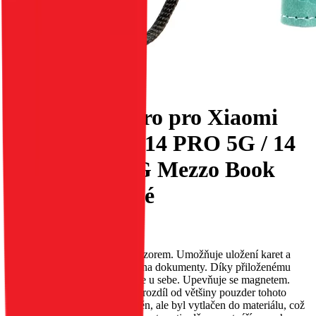
Flipové pouzdro pro Xiaomi
Redmi NOTE 14 PRO 5G / 14
PRO PLUS 5G Mezzo Book
mandala zelené
EAN:
5903396365096
Pouzdro MEZZO s reliéfním vzorem. Umožňuje uložení karet a
bankovek; má speciální kapsy na dokumenty. Díky přiloženému
řemínku jej můžete mít neustále u sebe. Upevňuje se magnetem.
Vzor na pouzdru MEZZO, na rozdíl od většiny pouzder tohoto
typu, nebyl malován ani vytištěn, ale byl vytlačen do materiálu, což