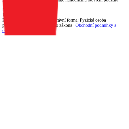
Nedostupné
199 Kč
Petr Matyáš, IČ: 00705331, Právní forma: Fyzická osoba
podnikající dle živnostenského zákona |
Obchodní podmínky a
ochrana osobních údajů