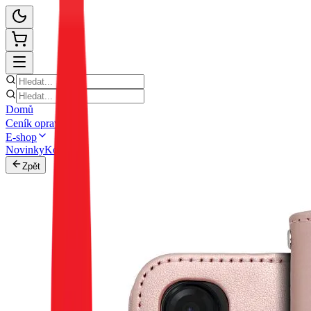
Domů
Ceník oprav
E-shop
Novinky
Kontakt
Zpět