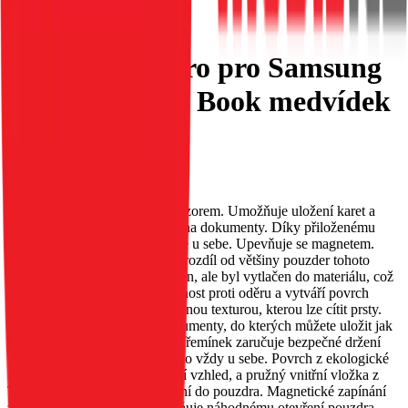
Flipové pouzdro pro Samsung
A26 5G Mezzo Book medvídek
růžové zlato
EAN:
5903396381782
Pouzdro MEZZO s reliéfním vzorem. Umožňuje uložení karet a
bankovek; má speciální kapsy na dokumenty. Díky přiloženému
řemínku jej můžete mít neustále u sebe. Upevňuje se magnetem.
Vzor na pouzdru MEZZO, na rozdíl od většiny pouzder tohoto
typu, nebyl malován ani vytištěn, ale byl vytlačen do materiálu, což
zajišťuje jeho trvanlivost, odolnost proti oděru a vytváří povrch
pouzdra s jemnou, nerovnoměrnou texturou, kterou lze cítit prsty.
Pouzdro má dvě kapsy na dokumenty, do kterých můžete uložit jak
karty, tak bankovky. Přiložený řemínek zaručuje bezpečné držení
pouzdra a umožňuje vám mít ho vždy u sebe. Povrch z ekologické
kůže dodává pouzdru elegantní vzhled, a pružný vnitřní vložka z
TPU usnadňuje vložení zařízení do pouzdra. Magnetické zapínání
zajišťuje pevné držení a zabraňuje náhodnému otevření pouzdra.