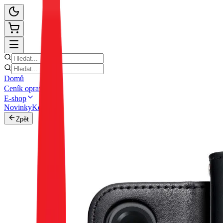
Domů
Ceník oprav
E-shop
Novinky
Kontakt
Zpět