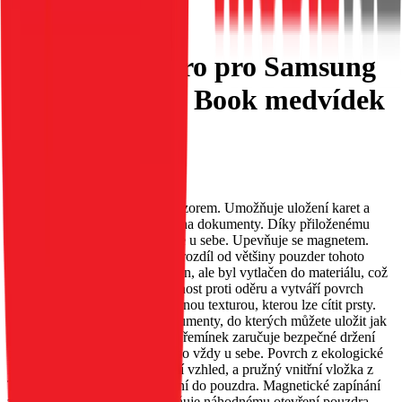
Flipové pouzdro pro Samsung
A56 5G Mezzo Book medvídek
černé
EAN:
5903396381898
Pouzdro MEZZO s reliéfním vzorem. Umožňuje uložení karet a
bankovek; má speciální kapsy na dokumenty. Díky přiloženému
řemínku jej můžete mít neustále u sebe. Upevňuje se magnetem.
Vzor na pouzdru MEZZO, na rozdíl od většiny pouzder tohoto
typu, nebyl malován ani vytištěn, ale byl vytlačen do materiálu, což
zajišťuje jeho trvanlivost, odolnost proti oděru a vytváří povrch
pouzdra s jemnou, nerovnoměrnou texturou, kterou lze cítit prsty.
Pouzdro má dvě kapsy na dokumenty, do kterých můžete uložit jak
karty, tak bankovky. Přiložený řemínek zaručuje bezpečné držení
pouzdra a umožňuje vám mít ho vždy u sebe. Povrch z ekologické
kůže dodává pouzdru elegantní vzhled, a pružný vnitřní vložka z
TPU usnadňuje vložení zařízení do pouzdra. Magnetické zapínání
zajišťuje pevné držení a zabraňuje náhodnému otevření pouzdra.