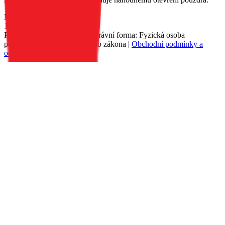
Nedostupné
199 Kč
Petr Matyáš, IČ: 00705331, Právní forma: Fyzická osoba
podnikající dle živnostenského zákona |
Obchodní podmínky a
ochrana osobních údajů