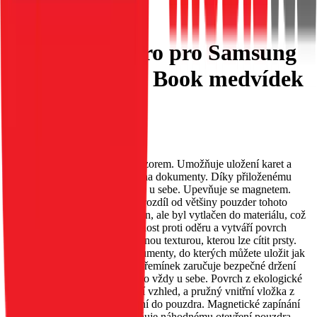
Flipové pouzdro pro Samsung
A26 5G Mezzo Book medvídek
černé
EAN:
5903396381829
Pouzdro MEZZO s reliéfním vzorem. Umožňuje uložení karet a
bankovek; má speciální kapsy na dokumenty. Díky přiloženému
řemínku jej můžete mít neustále u sebe. Upevňuje se magnetem.
Vzor na pouzdru MEZZO, na rozdíl od většiny pouzder tohoto
typu, nebyl malován ani vytištěn, ale byl vytlačen do materiálu, což
zajišťuje jeho trvanlivost, odolnost proti oděru a vytváří povrch
pouzdra s jemnou, nerovnoměrnou texturou, kterou lze cítit prsty.
Pouzdro má dvě kapsy na dokumenty, do kterých můžete uložit jak
karty, tak bankovky. Přiložený řemínek zaručuje bezpečné držení
pouzdra a umožňuje vám mít ho vždy u sebe. Povrch z ekologické
kůže dodává pouzdru elegantní vzhled, a pružný vnitřní vložka z
TPU usnadňuje vložení zařízení do pouzdra. Magnetické zapínání
zajišťuje pevné držení a zabraňuje náhodnému otevření pouzdra.