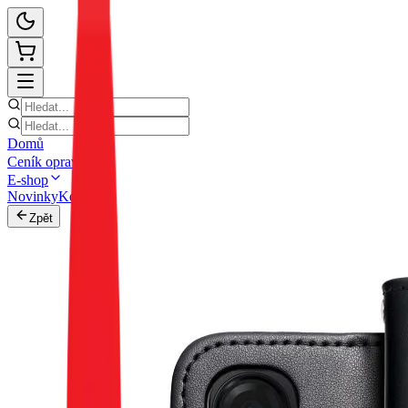
Domů
Ceník oprav
E-shop
Novinky
Kontakt
Zpět