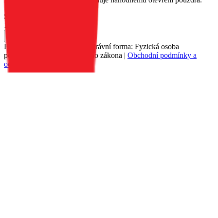
Skladem 41 ks u dodavatele
199 Kč
Do košíku
Petr Matyáš, IČ: 00705331, Právní forma: Fyzická osoba
podnikající dle živnostenského zákona |
Obchodní podmínky a
ochrana osobních údajů