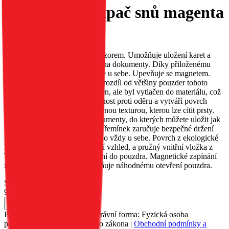
Mezzo Book lapač snů magenta
EAN:
5903396385377
Pouzdro MEZZO s reliéfním vzorem. Umožňuje uložení karet a
bankovek; má speciální kapsy na dokumenty. Díky přiloženému
řemínku jej můžete mít neustále u sebe. Upevňuje se magnetem.
Vzor na pouzdru MEZZO, na rozdíl od většiny pouzder tohoto
typu, nebyl malován ani vytištěn, ale byl vytlačen do materiálu, což
zajišťuje jeho trvanlivost, odolnost proti oděru a vytváří povrch
pouzdra s jemnou, nerovnoměrnou texturou, kterou lze cítit prsty.
Pouzdro má dvě kapsy na dokumenty, do kterých můžete uložit jak
karty, tak bankovky. Přiložený řemínek zaručuje bezpečné držení
pouzdra a umožňuje vám mít ho vždy u sebe. Povrch z ekologické
kůže dodává pouzdru elegantní vzhled, a pružný vnitřní vložka z
TPU usnadňuje vložení zařízení do pouzdra. Magnetické zapínání
zajišťuje pevné držení a zabraňuje náhodnému otevření pouzdra.
Skladem 207 ks u dodavatele
90 Kč
Do košíku
Petr Matyáš, IČ: 00705331, Právní forma: Fyzická osoba
podnikající dle živnostenského zákona |
Obchodní podmínky a