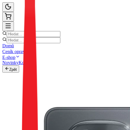
Domů
Ceník oprav
E-shop
Novinky
Kontakt
Zpět