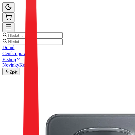
Domů
Ceník oprav
E-shop
Novinky
Kontakt
Zpět