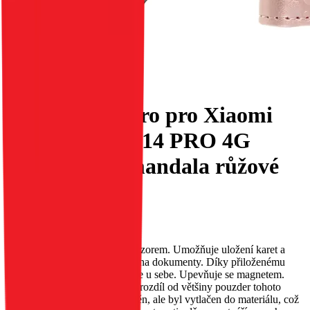
Flipové pouzdro pro Xiaomi
Redmi NOTE 14 PRO 4G
Mezzo Book mandala růžové
zlato
EAN:
5903396385339
Pouzdro MEZZO s reliéfním vzorem. Umožňuje uložení karet a
bankovek; má speciální kapsy na dokumenty. Díky přiloženému
řemínku jej můžete mít neustále u sebe. Upevňuje se magnetem.
Vzor na pouzdru MEZZO, na rozdíl od většiny pouzder tohoto
typu, nebyl malován ani vytištěn, ale byl vytlačen do materiálu, což