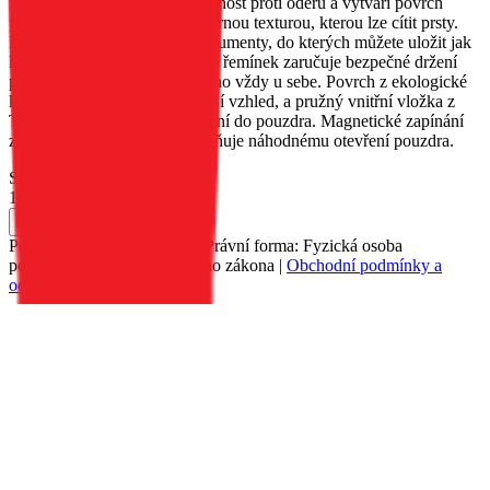
zajišťuje jeho trvanlivost, odolnost proti oděru a vytváří povrch
pouzdra s jemnou, nerovnoměrnou texturou, kterou lze cítit prsty.
Pouzdro má dvě kapsy na dokumenty, do kterých můžete uložit jak
karty, tak bankovky. Přiložený řemínek zaručuje bezpečné držení
pouzdra a umožňuje vám mít ho vždy u sebe. Povrch z ekologické
kůže dodává pouzdru elegantní vzhled, a pružný vnitřní vložka z
TPU usnadňuje vložení zařízení do pouzdra. Magnetické zapínání
zajišťuje pevné držení a zabraňuje náhodnému otevření pouzdra.
Skladem 66 ks u dodavatele
199 Kč
Do košíku
Petr Matyáš, IČ: 00705331, Právní forma: Fyzická osoba
podnikající dle živnostenského zákona |
Obchodní podmínky a
ochrana osobních údajů