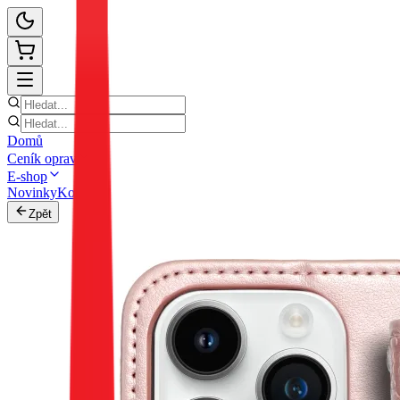
Domů
Ceník oprav
E-shop
Novinky
Kontakt
Zpět