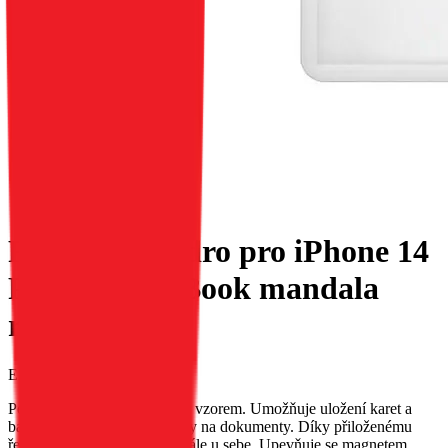
Flipové pouzdro pro iPhone 14
PRO Mezzo Book mandala
růžové zlato
EAN:
5903396166020
Pouzdro MEZZO s reliéfním vzorem. Umožňuje uložení karet a
bankovek; má speciální kapsy na dokumenty. Díky přiloženému
řemínku jej můžete mít neustále u sebe. Upevňuje se magnetem.