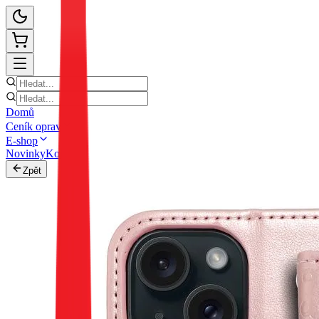
Domů
Ceník oprav
E-shop
Novinky
Kontakt
Zpět