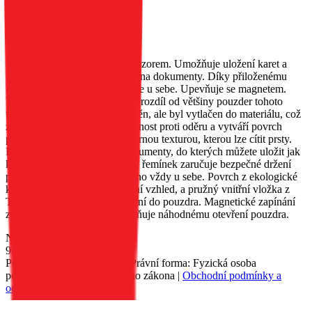
růžově zlaté
EAN:
5903396215506
Pouzdro MEZZO s reliéfním vzorem. Umožňuje uložení karet a
bankovek; má speciální kapsy na dokumenty. Díky přiloženému
řemínku jej můžete mít neustále u sebe. Upevňuje se magnetem.
Vzor na pouzdru MEZZO, na rozdíl od většiny pouzder tohoto
typu, nebyl malován ani vytištěn, ale byl vytlačen do materiálu, což
zajišťuje jeho trvanlivost, odolnost proti oděru a vytváří povrch
pouzdra s jemnou, nerovnoměrnou texturou, kterou lze cítit prsty.
Pouzdro má dvě kapsy na dokumenty, do kterých můžete uložit jak
karty, tak bankovky. Přiložený řemínek zaručuje bezpečné držení
pouzdra a umožňuje vám mít ho vždy u sebe. Povrch z ekologické
kůže dodává pouzdru elegantní vzhled, a pružný vnitřní vložka z
TPU usnadňuje vložení zařízení do pouzdra. Magnetické zapínání
zajišťuje pevné držení a zabraňuje náhodnému otevření pouzdra.
Nedostupné
90 Kč
Petr Matyáš, IČ: 00705331, Právní forma: Fyzická osoba
podnikající dle živnostenského zákona |
Obchodní podmínky a
ochrana osobních údajů