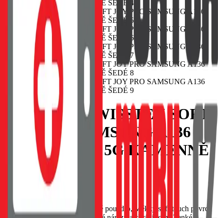
POUZDRO SWISSTEN SOFT
JOY PRO SAMSUNG A136
GALAXY A13 5G KAMENNĚ
ŠEDÉ
EAN:
8595217479227
SWISSTEN Soft Joy silikonové pouzdro, Měkký soft-touch povrch
příjemný na dotek, Tlumí drobné nárazy a chrání rohy, Tenké