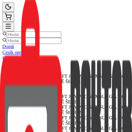
Domů
Ceník oprav
E-shop
Novinky
Kontakt
Zpět