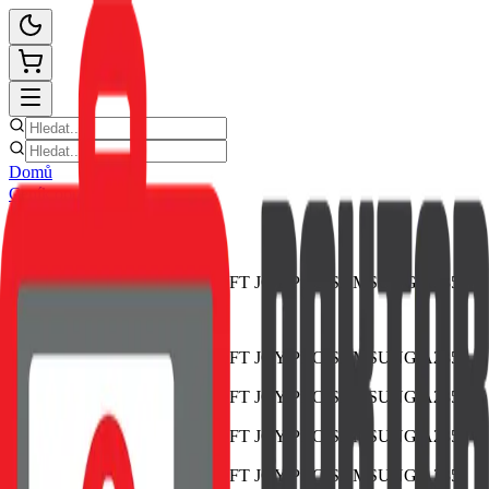
Domů
Ceník oprav
E-shop
Novinky
Kontakt
Zpět