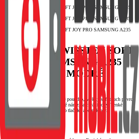
POUZDRO SWISSTEN SOFT
JOY PRO SAMSUNG A235
GALAXY A23 MODRÉ
EAN:
8595217479272
SWISSTEN Soft Joy silikonové pouzdro, Měkký soft-touch povrch
příjemný na dotek, Tlumí drobné nárazy a chrání rohy, Tenké
provedení s přesnými výřezy pro tlačítka a konektory.
Skladem 1 ks u dodavatele
69 Kč
Do košíku