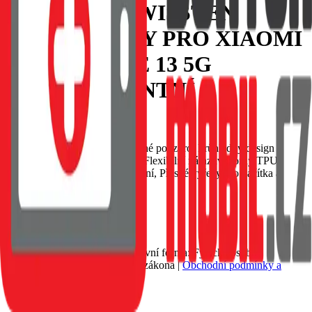
POUZDRO SWISSTEN
CLEAR JELLY PRO XIAOMI
REDMI NOTE 13 5G
TRANSPARENTNÍ
EAN:
8595217486553
SWISSTEN Clear Jelly ochranné pouzdro, Průhledný design
zachovává vzhled smartphone, Flexibilní nárazuvzdorný TPU
materiál, Tenké a lehké provedení, Přesné výřezy pro tlačítka a
konektory.
Skladem 1 ks u dodavatele
60 Kč
Do košíku
Petr Matyáš, IČ: 00705331, Právní forma: Fyzická osoba
podnikající dle živnostenského zákona |
Obchodní podmínky a
ochrana osobních údajů