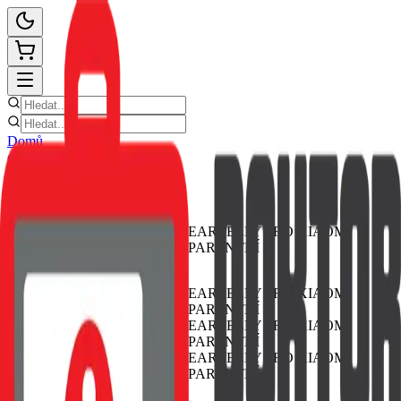
Domů
Ceník oprav
E-shop
Novinky
Kontakt
Zpět