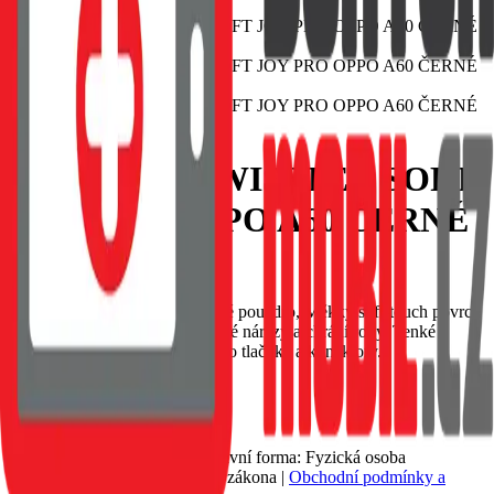
POUZDRO SWISSTEN SOFT
JOY PRO OPPO A60 ČERNÉ
EAN:
8595217488328
SWISSTEN Soft Joy silikonové pouzdro, Měkký soft-touch povrch
příjemný na dotek, Tlumí drobné nárazy a chrání rohy, Tenké
provedení s přesnými výřezy pro tlačítka a konektory.
Skladem 1 ks u dodavatele
69 Kč
Do košíku
Petr Matyáš, IČ: 00705331, Právní forma: Fyzická osoba
podnikající dle živnostenského zákona |
Obchodní podmínky a