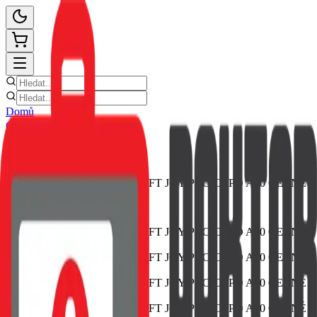
Domů
Ceník oprav
E-shop
Novinky
Kontakt
Zpět