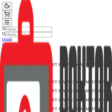
Domů
Ceník oprav
E-shop
Novinky
Kontakt
Zpět