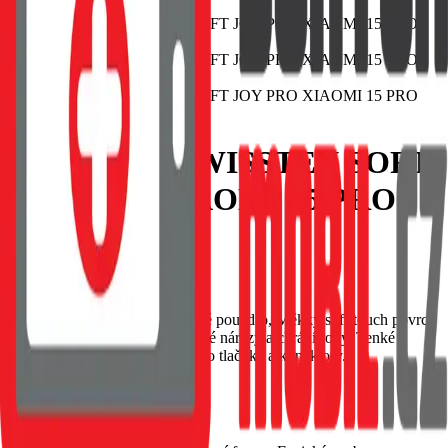
POUZDRO SWISSTEN SOFT
JOY PRO XIAOMI 15 PRO
5G ČERNÉ
EAN:
8595217490895
SWISSTEN Soft Joy silikonové pouzdro, Měkký soft-touch povrch
příjemný na dotek, Tlumí drobné nárazy a chrání rohy, Tenké
provedení s přesnými výřezy pro tlačítka a konektory.
Skladem 1 ks u dodavatele
69 Kč
Do košíku