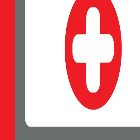
SWISSTEN Soft Joy silikonové pouzdro, Měkký soft-touch povrch příj
Skladem 1 ks u dodavatele
69 Kč
Do košíku
Petr Matyáš, IČ: 00705331, Právní forma: Fyzická osoba podnikající 