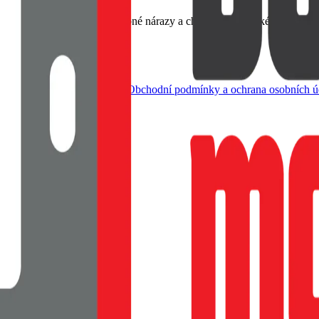
emný na dotek, Tlumí drobné nárazy a chrání rohy, Tenké provedení s
dle živnostenského zákona |
Obchodní podmínky a ochrana osobních ú