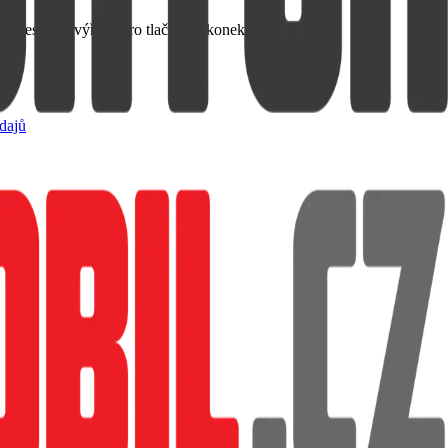
 přesnými výřezy pro tlačítka a konektory.
dajů