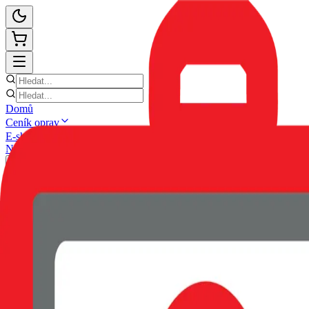
Domů
Ceník oprav
E-shop
Novinky
Kontakt
Zpět
POUZDRO SWISSTEN SOFT J
EAN:
8595217490901