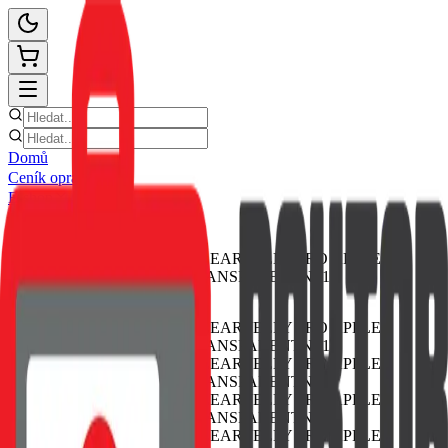
Domů
Ceník oprav
E-shop
Novinky
Kontakt
Zpět