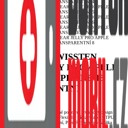
POUZDRO SWISSTEN
CLEAR JELLY PRO APPLE
IPHONE 17 / IPHONE 18
TRANSPARENTNÍ
EAN:
8595217493506
SWISSTEN Clear Jelly ochranné pouzdro, Průhledný design
zachovává vzhled smartphone, Flexibilní nárazuvzdorný TPU
materiál, Tenké a lehké provedení, Přesné výřezy pro tlačítka a
konektory.