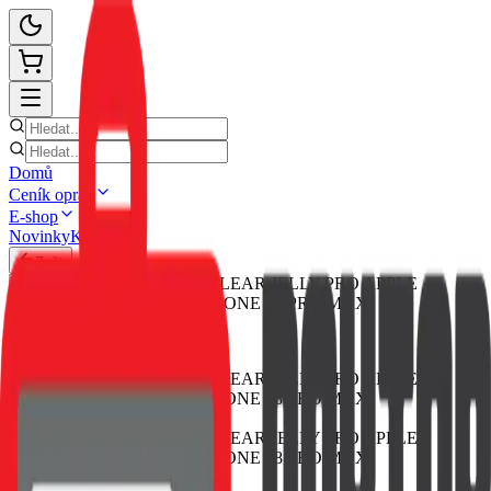
Domů
Ceník oprav
E-shop
Novinky
Kontakt
Zpět