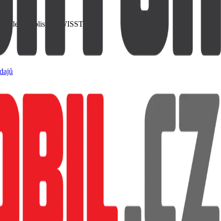
e. Baleno v blistru SWISSTEN
dajů