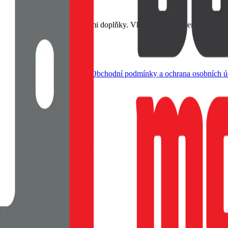
erným rámečkem a metalickými doplňky. Vhodné pro dobíjení MagSaf
dle živnostenského zákona |
Obchodní podmínky a ochrana osobních ú