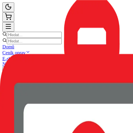
Domů
Ceník oprav
E-shop
Novinky
Kontakt
Zpět
POUZDRO SWISSTEN CLEAR 
IPHONE 18 ČERNÉ