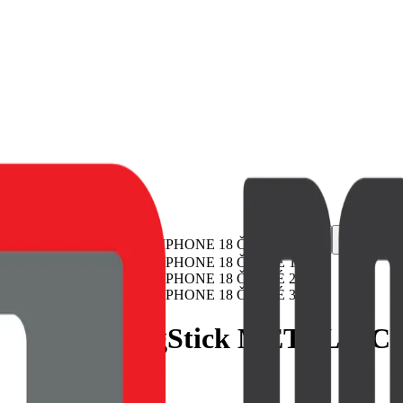
JELLY MagStick METALLIC P