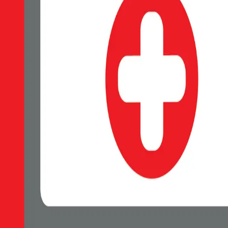
EAN:
8595217493582
Luxusní čiré pouzdro SWISSTEN MagStick Metallic s elegantním č
Skladem 1 ks u dodavatele
209 Kč
Do košíku
Petr Matyáš, IČ: 00705331, Právní forma: Fyzická osoba podnikající 