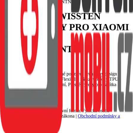
POUZDRO SWISSTEN
CLEAR JELLY PRO XIAOMI
REDMI A5 4G
TRANSPARENTNÍ
EAN:
8595217494824
SWISSTEN Clear Jelly ochranné pouzdro, Průhledný design
zachovává vzhled smartphone, Flexibilní nárazuvzdorný TPU
materiál, Tenké a lehké provedení, Přesné výřezy pro tlačítka a
konektory.
Nedostupné
89 Kč
Petr Matyáš, IČ: 00705331, Právní forma: Fyzická osoba
podnikající dle živnostenského zákona |
Obchodní podmínky a
ochrana osobních údajů