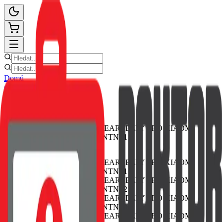
Domů
Ceník oprav
E-shop
Novinky
Kontakt
Zpět