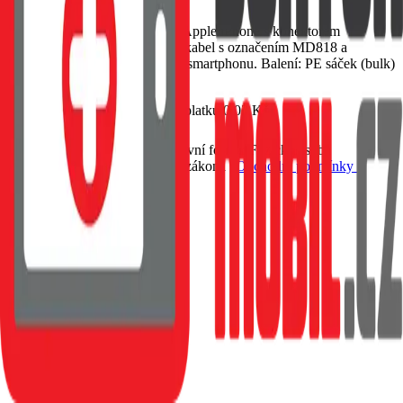
EAN:
8592118064996
Datový kabel s délkou 1m pro Apple iPhone s konektorem
lightning. Nahrazuje originální kabel s označením MD818 a
umožňuje přenos dat a nabíjení smartphonu. Balení: PE sáček (bulk)
Skladem 1 ks u dodavatele
349 Kč
Včetně recyklačního poplatku
0,03
Kč
Do košíku
Petr Matyáš, IČ: 00705331, Právní forma: Fyzická osoba
podnikající dle živnostenského zákona |
Obchodní podmínky a
ochrana osobních údajů