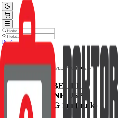
Domů
Ceník oprav
E-shop
Novinky
Kontakt
Zpět
DATOVÝ KABEL PRO
APPLE IPHONE USB-
A/LIGHTNING 1m (bulk)