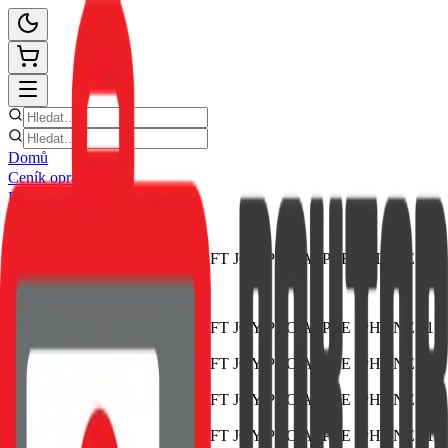
Domů
Ceník oprav
E-shop
Novinky
Kontakt
Zpět