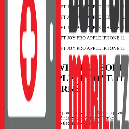
POUZDRO SWISSTEN SOFT
JOY PRO APPLE IPHONE 11
PRO MAX ČERNÉ
EAN:
8595217474710
SWISSTEN Soft Joy silikonové pouzdro, Měkký soft-touch povrch
příjemný na dotek, Tlumí drobné nárazy a chrání rohy, Tenké
provedení s přesnými výřezy pro tlačítka a konektory.