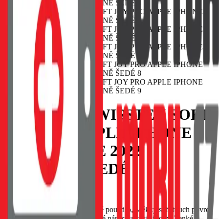
POUZDRO SWISSTEN SOFT
JOY PRO APPLE IPHONE
7/8/SE 2020/SE 2022
KAMENNĚ ŠEDÉ
EAN:
8595217477445
SWISSTEN Soft Joy silikonové pouzdro, Měkký soft-touch povrch
příjemný na dotek, Tlumí drobné nárazy a chrání rohy, Tenké