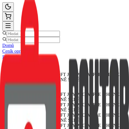
Domů
Ceník oprav
E-shop
Novinky
Kontakt
Zpět