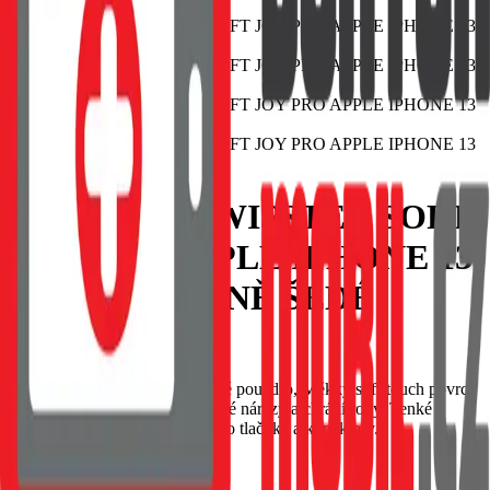
POUZDRO SWISSTEN SOFT
JOY PRO APPLE IPHONE 13
PRO KAMENNĚ ŠEDÉ
EAN:
8595217478046
SWISSTEN Soft Joy silikonové pouzdro, Měkký soft-touch povrch
příjemný na dotek, Tlumí drobné nárazy a chrání rohy, Tenké
provedení s přesnými výřezy pro tlačítka a konektory.
Skladem 1 ks u dodavatele
69 Kč