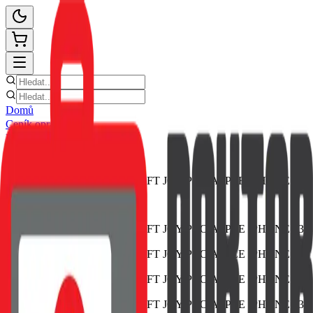
Domů
Ceník oprav
E-shop
Novinky
Kontakt
Zpět