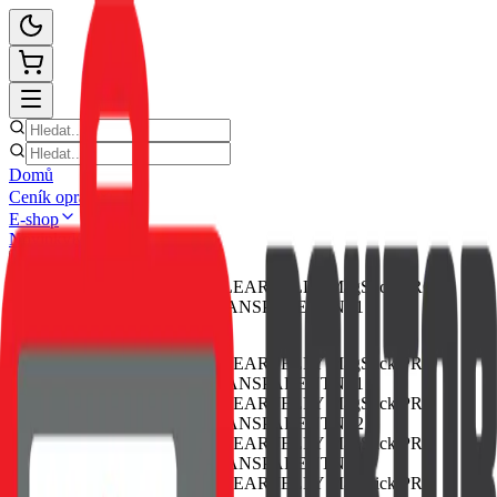
Domů
Ceník oprav
E-shop
Novinky
Kontakt
Zpět