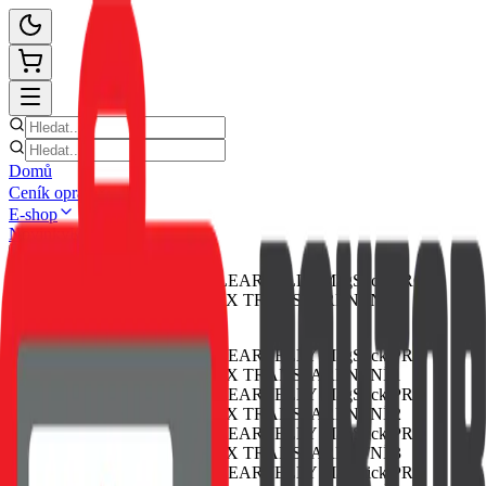
Domů
Ceník oprav
E-shop
Novinky
Kontakt
Zpět