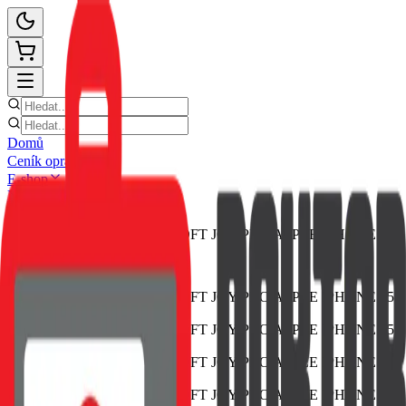
Domů
Ceník oprav
E-shop
Novinky
Kontakt
Zpět