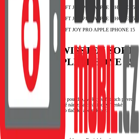
POUZDRO SWISSTEN SOFT
JOY PRO APPLE IPHONE 15
PRO MODRÉ
EAN:
8595217483255
SWISSTEN Soft Joy silikonové pouzdro, Měkký soft-touch povrch
příjemný na dotek, Tlumí drobné nárazy a chrání rohy, Tenké
provedení s přesnými výřezy pro tlačítka a konektory.
Skladem 1 ks u dodavatele
69 Kč
Do košíku