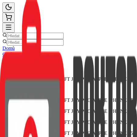
Domů
Ceník oprav
E-shop
Novinky
Kontakt
Zpět