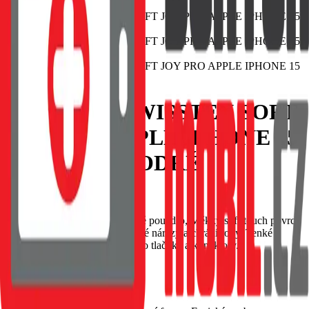
POUZDRO SWISSTEN SOFT
JOY PRO APPLE IPHONE 15
PRO MAX MODRÉ
EAN:
8595217483293
SWISSTEN Soft Joy silikonové pouzdro, Měkký soft-touch povrch
příjemný na dotek, Tlumí drobné nárazy a chrání rohy, Tenké
provedení s přesnými výřezy pro tlačítka a konektory.
Skladem 1 ks u dodavatele
69 Kč
Do košíku