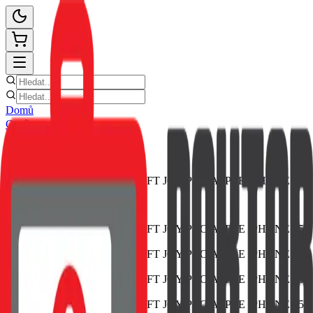
Domů
Ceník oprav
E-shop
Novinky
Kontakt
Zpět