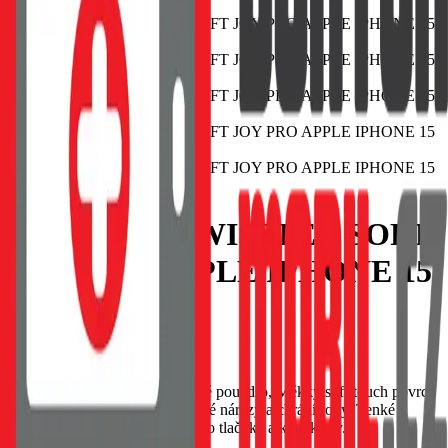
POUZDRO SWISSTEN SOFT
JOY PRO APPLE IPHONE 15
PLUS ČERNÉ
EAN:
8595217483309
SWISSTEN Soft Joy silikonové pouzdro, Měkký soft-touch povrch
příjemný na dotek, Tlumí drobné nárazy a chrání rohy, Tenké
provedení s přesnými výřezy pro tlačítka a konektory.