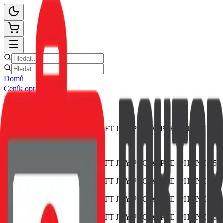
Domů
Ceník oprav
E-shop
Novinky
Kontakt
Zpět