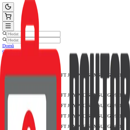
Domů
Ceník oprav
E-shop
Novinky
Kontakt
Zpět