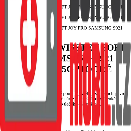
POUZDRO SWISSTEN SOFT
JOY PRO SAMSUNG S921
GALAXY S24 5G MODRÉ
EAN:
8595217485761
SWISSTEN Soft Joy silikonové pouzdro, Měkký soft-touch povrch
příjemný na dotek, Tlumí drobné nárazy a chrání rohy, Tenké
provedení s přesnými výřezy pro tlačítka a konektory.
Skladem 1 ks u dodavatele
69 Kč
Do košíku