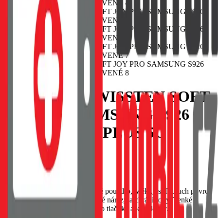
POUZDRO SWISSTEN SOFT
JOY PRO SAMSUNG S926
GALAXY S24 PLUS 5G
ČERVENÉ
EAN:
8595217485785
SWISSTEN Soft Joy silikonové pouzdro, Měkký soft-touch povrch
příjemný na dotek, Tlumí drobné nárazy a chrání rohy, Tenké
provedení s přesnými výřezy pro tlačítka a konektory.