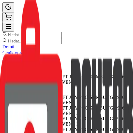
Domů
Ceník oprav
E-shop
Novinky
Kontakt
Zpět