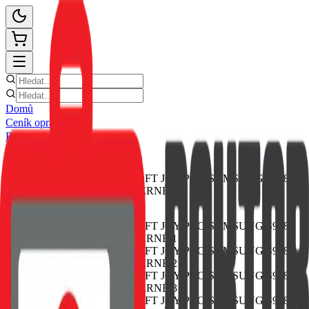
Domů
Ceník oprav
E-shop
Novinky
Kontakt
Zpět