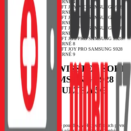
POUZDRO SWISSTEN SOFT
JOY PRO SAMSUNG S928
GALAXY S24 ULTRA 5G
ČERNÉ
EAN:
8595217485808
SWISSTEN Soft Joy silikonové pouzdro, Měkký soft-touch povrch
příjemný na dotek, Tlumí drobné nárazy a chrání rohy, Tenké