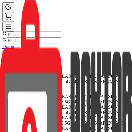
Domů
Ceník oprav
E-shop
Novinky
Kontakt
Zpět