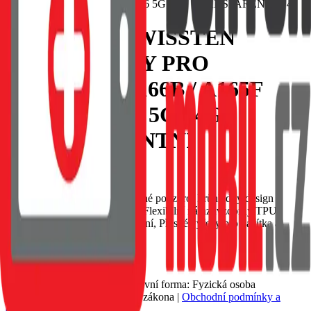
POUZDRO SWISSTEN
CLEAR JELLY PRO
SAMSUNG A166B / A165F
GALAXY A16 5G / 4G
TRANSPARENTNÍ
EAN:
8595217491472
SWISSTEN Clear Jelly ochranné pouzdro, Průhledný design
zachovává vzhled smartphone, Flexibilní nárazuvzdorný TPU
materiál, Tenké a lehké provedení, Přesné výřezy pro tlačítka a
konektory.
Nedostupné
89 Kč
Petr Matyáš, IČ: 00705331, Právní forma: Fyzická osoba
podnikající dle živnostenského zákona |
Obchodní podmínky a
ochrana osobních údajů