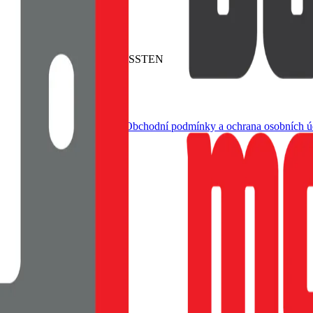
agSafe. Baleno v blistru SWISSTEN
dle živnostenského zákona |
Obchodní podmínky a ochrana osobních ú