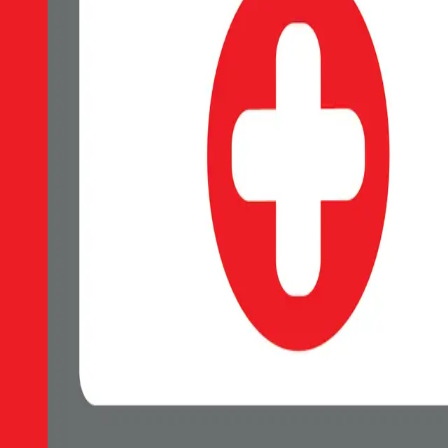
5G TRANSPARENTNÍ
EAN:
8595217492776
Elegantní čiré pouzdro SWISSTEN MagStick vhodné pro dobíjení M
Skladem 1 ks u dodavatele
179 Kč
Do košíku
Petr Matyáš, IČ: 00705331, Právní forma: Fyzická osoba podnikající 