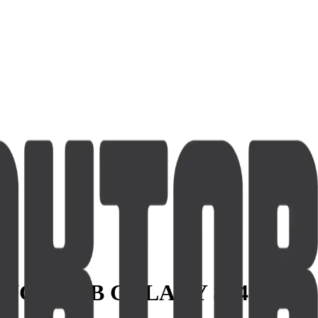
NG S721B GALAXY S24 FE