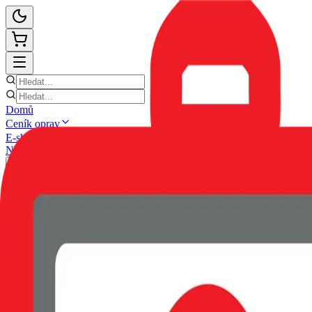
Domů
Ceník oprav
E-shop
Novinky
Kontakt
Zpět
POUZDRO SWISSTEN CLEAR 