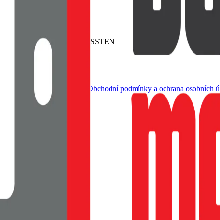
agSafe. Baleno v blistru SWISSTEN
dle živnostenského zákona |
Obchodní podmínky a ochrana osobních ú