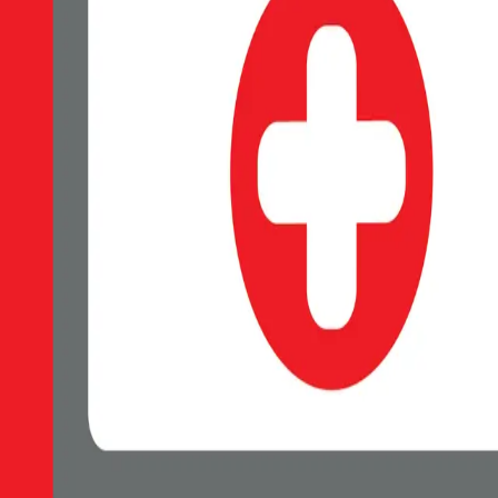
TRANSPARENTNÍ
EAN:
8595217492783
Elegantní čiré pouzdro SWISSTEN MagStick vhodné pro dobíjení M
Skladem 1 ks u dodavatele
179 Kč
Do košíku
Petr Matyáš, IČ: 00705331, Právní forma: Fyzická osoba podnikající 