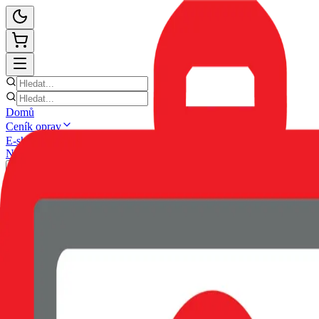
Domů
Ceník oprav
E-shop
Novinky
Kontakt
Zpět
POUZDRO SWISSTEN CLEAR 