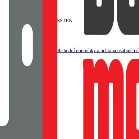
agSafe. Baleno v blistru SWISSTEN
dle živnostenského zákona |
Obchodní podmínky a ochrana osobních ú