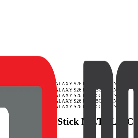
JELLY MagStick METALLIC
É