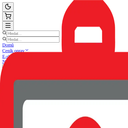
Domů
Ceník oprav
E-shop
Novinky
Kontakt
Zpět
POUZDRO SWISSTEN CLEAR 
GALAXY S26 PLUS 5G ČERN