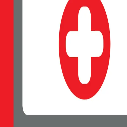
EAN:
8595217495395
Elegantní čiré pouzdro SWISSTEN MagStick vhodné pro dobíjení M
Skladem 1 ks u dodavatele
209 Kč
Do košíku
Petr Matyáš, IČ: 00705331, Právní forma: Fyzická osoba podnikající 