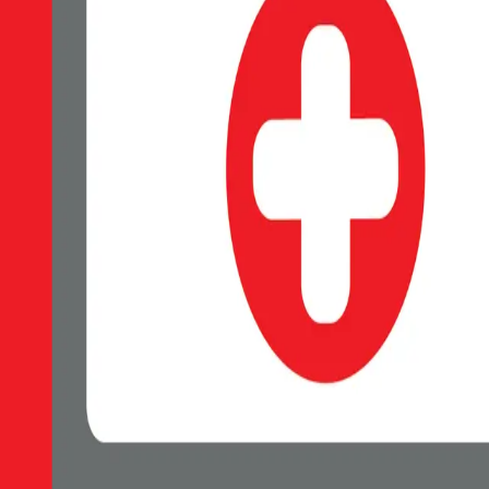
EAN:
8595217474765
SWISSTEN Soft Joy silikonové pouzdro, Měkký soft-touch povrch příj
Skladem 1 ks u dodavatele
119 Kč
Do košíku
Petr Matyáš, IČ: 00705331, Právní forma: Fyzická osoba podnikající 