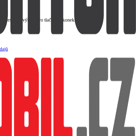
 přesnými výřezy pro tlačítka a konektory.
dajů