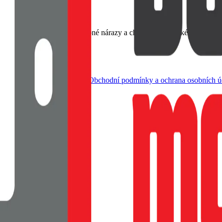
emný na dotek, Tlumí drobné nárazy a chrání rohy, Tenké provedení s
dle živnostenského zákona |
Obchodní podmínky a ochrana osobních ú