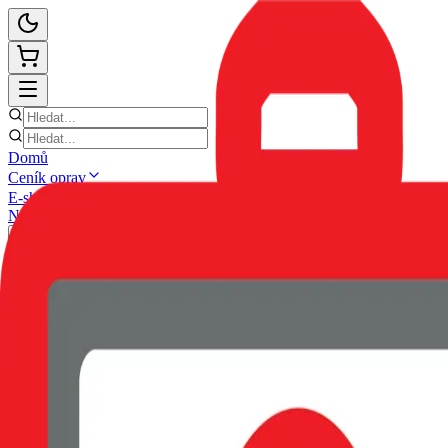
Domů
Ceník oprav
E-shop
Novinky
Kontakt
Zpět
POUZDRO SWISSTEN SOFT J