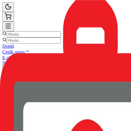
Domů
Ceník oprav
E-shop
Novinky
Kontakt
Zpět
POUZDRO SWISSTEN SOFT 