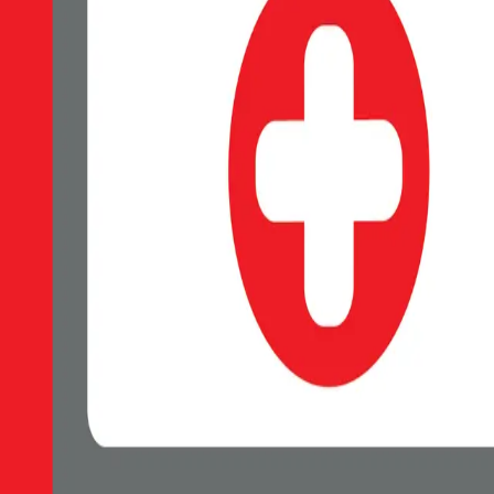
EAN:
8595217475144
SWISSTEN Soft Joy silikonové pouzdro, Měkký soft-touch povrch příj
Skladem 1 ks u dodavatele
69 Kč
Do košíku
Petr Matyáš, IČ: 00705331, Právní forma: Fyzická osoba podnikající 