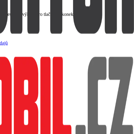
 přesnými výřezy pro tlačítka a konektory.
dajů