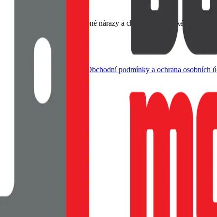
emný na dotek, Tlumí drobné nárazy a chrání rohy, Tenké provedení s
dle živnostenského zákona |
Obchodní podmínky a ochrana osobních ú