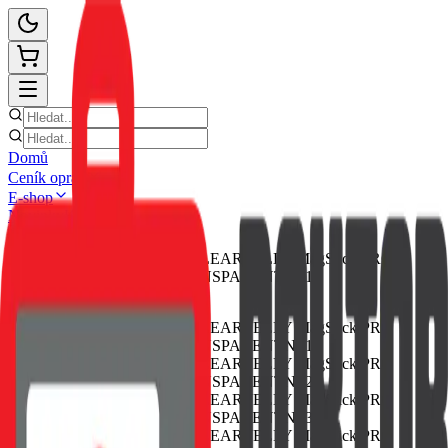
Domů
Ceník oprav
E-shop
Novinky
Kontakt
Zpět