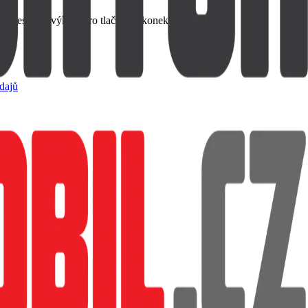
 přesnými výřezy pro tlačítka a konektory.
dajů