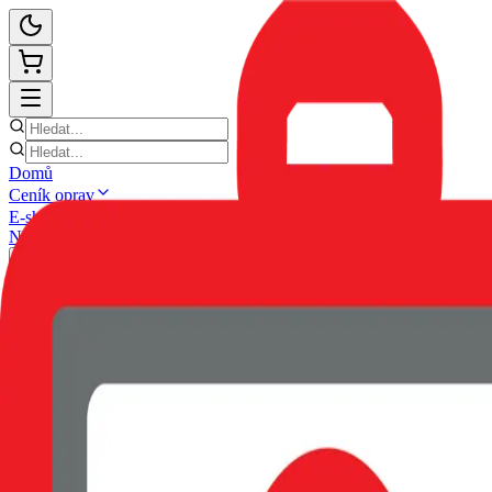
Domů
Ceník oprav
E-shop
Novinky
Kontakt
Zpět
POUZDRO SWISSTEN SOFT 
EAN:
8595217483330