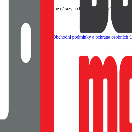
emný na dotek, Tlumí drobné nárazy a chrání rohy, Tenké provedení s
dle živnostenského zákona |
Obchodní podmínky a ochrana osobních ú