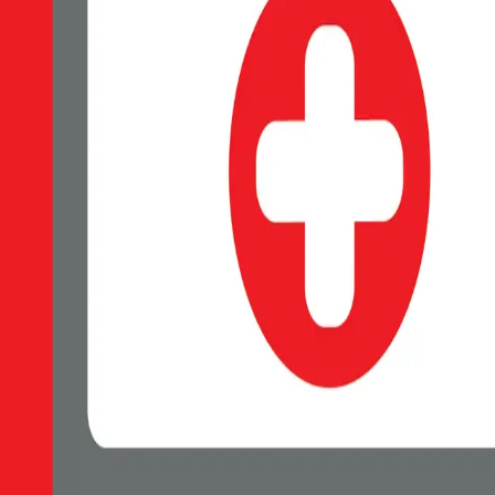
SWISSTEN Soft Joy silikonové pouzdro, Měkký soft-touch povrch příj
Skladem 1 ks u dodavatele
69 Kč
Do košíku
Petr Matyáš, IČ: 00705331, Právní forma: Fyzická osoba podnikající 