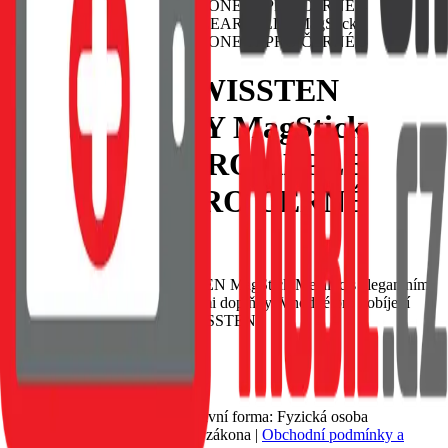
POUZDRO SWISSTEN
CLEAR JELLY MagStick
METALLIC PRO APPLE
IPHONE 11 PRO ČERNÉ
EAN:
8595217483613
Luxusní čiré pouzdro SWISSTEN MagStick Metallic s elegantním
černým rámečkem a metalickými doplňky. Vhodné pro dobíjení
MagSafe. Baleno v blistru SWISSTEN
Skladem 1 ks u dodavatele
209 Kč
Do košíku
Petr Matyáš, IČ: 00705331, Právní forma: Fyzická osoba
podnikající dle živnostenského zákona |
Obchodní podmínky a