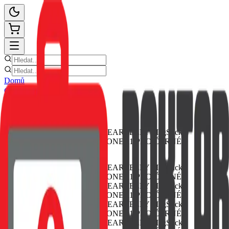
Domů
Ceník oprav
E-shop
Novinky
Kontakt
Zpět