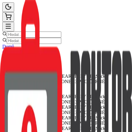
Domů
Ceník oprav
E-shop
Novinky
Kontakt
Zpět