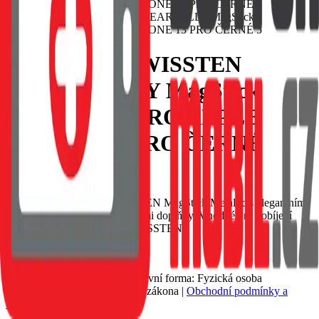
POUZDRO SWISSTEN
CLEAR JELLY MagStick
METALLIC PRO APPLE
IPHONE 13 PRO ČERNÉ
EAN:
8595217483668
Luxusní čiré pouzdro SWISSTEN MagStick Metallic s elegantním
černým rámečkem a metalickými doplňky. Vhodné pro dobíjení
MagSafe. Baleno v blistru SWISSTEN
Nedostupné
209 Kč
Petr Matyáš, IČ: 00705331, Právní forma: Fyzická osoba
podnikající dle živnostenského zákona |
Obchodní podmínky a
ochrana osobních údajů